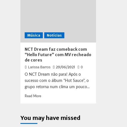
Música
Notícias
NCT Dream faz comeback com
“Hello Future” com MV recheado
de cores
29/06/2021
Larissa Barros
0
O NCT Dream não para! Após o
sucesso com o álbum "Hot Sauce", o
grupo retorna num clima um pouco...
Read
Read More
more
about
NCT
You may have missed
Dream
faz