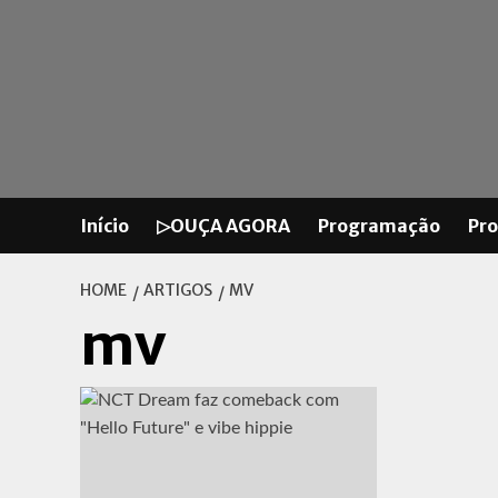
Skip
to
content
Início
▷OUÇA AGORA
Programação
Pr
HOME
ARTIGOS
MV
mv