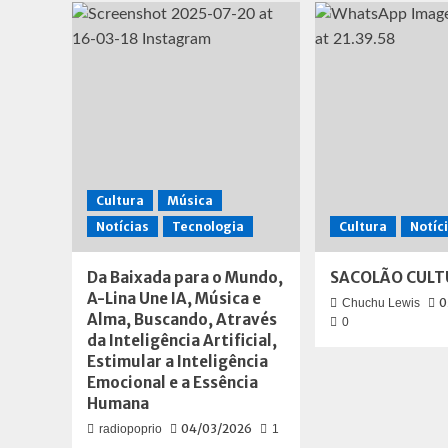
comeback
com
“Hello
Future”
com
MV
recheado
de
cores
Cultura
Música
Notícias
Tecnologia
Cultura
Notíc
Da Baixada para o Mundo,
SACOLÃO CULT
A-Lina Une IA, Música e
0
Chuchu Lewis
Alma, Buscando, Através
0
da Inteligência Artificial,
Estimular a Inteligência
Emocional e a Essência
Humana
04/03/2026
radiopoprio
1