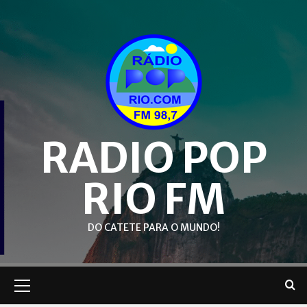
Skip
to
content
RADIO POP
RIO FM
DO CATETE PARA O MUNDO!
Primary
Menu